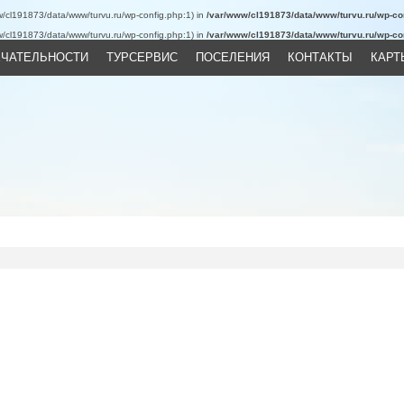
ww/cl191873/data/www/turvu.ru/wp-config.php:1) in
/var/www/cl191873/data/www/turvu.ru/wp-con
ww/cl191873/data/www/turvu.ru/wp-config.php:1) in
/var/www/cl191873/data/www/turvu.ru/wp-con
ЧАТЕЛЬНОСТИ
ТУРСЕРВИС
ПОСЕЛЕНИЯ
КОНТАКТЫ
КАРТ