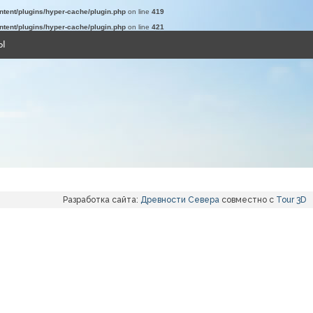
tent/plugins/hyper-cache/plugin.php
on line
419
tent/plugins/hyper-cache/plugin.php
on line
421
Ы
Разработка сайта:
Древности Севера
совместно с
Tour 3D